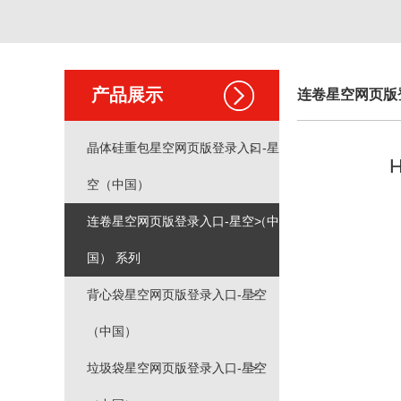
产品展示
连卷星空网页版
晶体硅重包星空网页版登录入口-星
>
空（中国）
连卷星空网页版登录入口-星空（中
>
国） 系列
背心袋星空网页版登录入口-星空
>
（中国）
垃圾袋星空网页版登录入口-星空
>