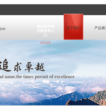
网站星空网
关于我们
产品展
页版登录入
口
HOME