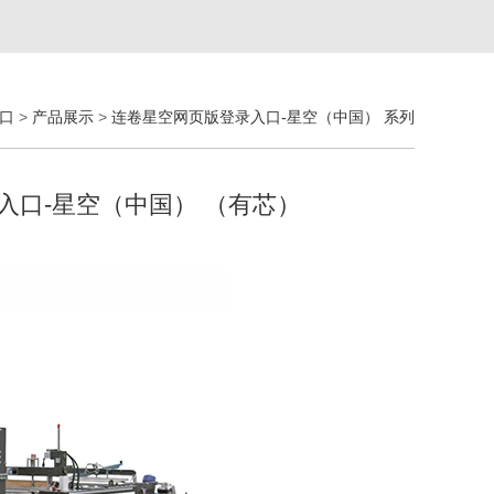
口
>
产品展示
>
连卷星空网页版登录入口-星空（中国） 系列
录入口-星空（中国） （有芯）