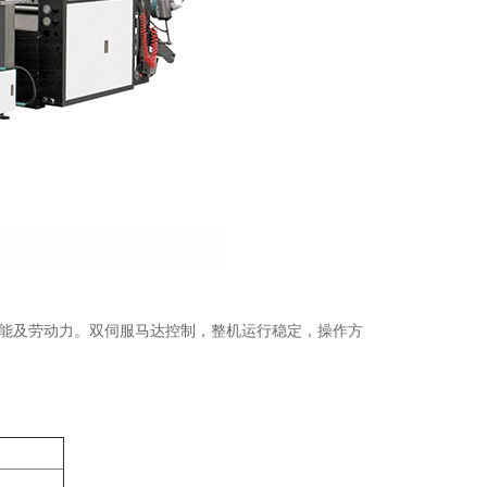
能及劳动力。双伺服马达控制，整机运行稳定，操作方