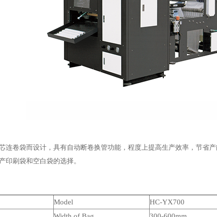
芯连卷袋而设计，具有自动断卷换管功能，程度上提高生产效率，节省产
产印刷袋和空白袋的选择。
Model
HC-
YX
700
Width of Bag
3
00-
60
0mm