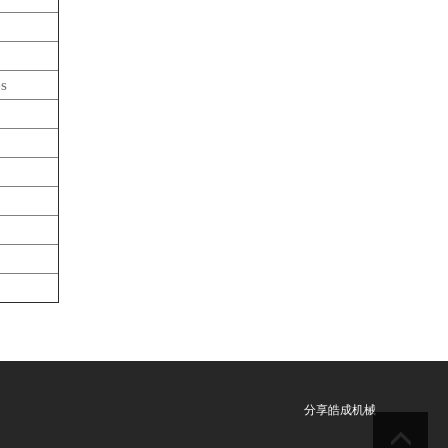
es
分享皓成机械