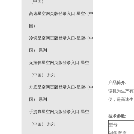
（中国）
高速星空网页版登录入口-星空（中
>
国）
冷切星空网页版登录入口-星空（中
>
国） 系列
无拉伸星空网页版登录入口-星空
>
（中国） 系列
产品简介:
方底星空网页版登录入口-星空（中
>
该机为生产有
国） 系列
便，是高速生
手提袋星空网页版登录入口-星空
>
技术参数:
（中国） 系列
型号
制袋宽度