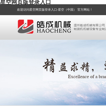
星空网页版登录入口
欢迎访问星空网页版登录入口-星空（中国） 官方网站！